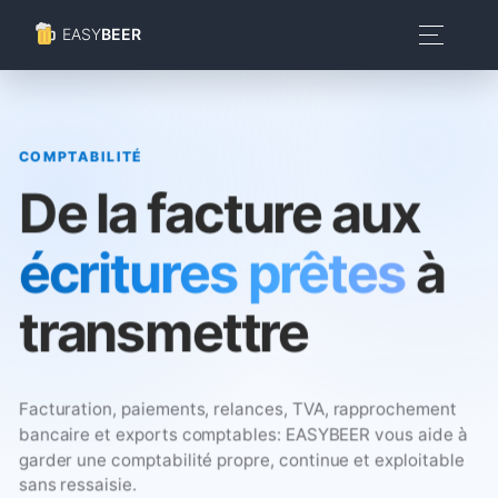
EASY
BEER
COMPTABILITÉ
De la facture aux
écritures prêtes
à
transmettre
Facturation, paiements, relances, TVA, rapprochement
bancaire et exports comptables: EASYBEER vous aide à
garder une comptabilité propre, continue et exploitable
sans ressaisie.